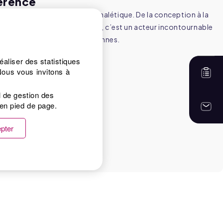
férence
eaders de la fabrication de signalétique. De la conception à la
neuses en passant par la pose, c’est un acteur incontournable
e qui emploie environ 65 personnes.
aliser des statistiques
ous vous invitons à
l de gestion des
en pied de page.
pter