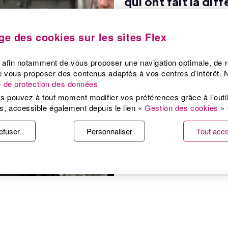
qui ont fait la dif
Lenoir Services est l’un des l
fabrication d’enseignes lumi
e des cookies sur les sites Flex
en matière d’identité visuell
s afin notamment de vous proposer une navigation optimale, de ré
Voir l’étude de cas
vous proposer des contenus adaptés à vos centres d’intérêt. N
ue de protection des données
s pouvez à tout moment modifier vos préférences grâce à l’outi
s, accessible également depuis le lien «
Gestion des cookies
» 
efuser
Personnaliser
Tout acce