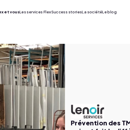
ex et vous
Les services Flex
Success stories
La société
Le blog
Plus de pages Vos enjeux
Prévention des TM