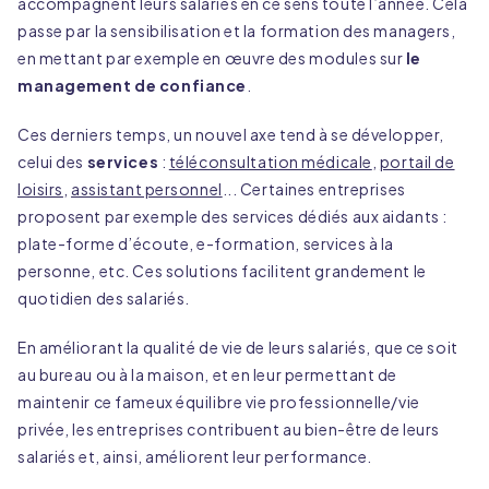
accompagnent leurs salariés en ce sens toute l’année. Cela
passe par la sensibilisation et la formation des managers,
en mettant par exemple en œuvre des modules sur
le
management de confiance
.
Ces derniers temps, un nouvel axe tend à se développer,
celui des
services
:
téléconsultation médicale
,
portail de
loisirs
,
assistant personnel
... Certaines entreprises
proposent par exemple des services dédiés aux aidants :
plate-forme d’écoute, e-formation, services à la
personne, etc. Ces solutions facilitent grandement le
quotidien des salariés.
En améliorant la qualité de vie de leurs salariés, que ce soit
au bureau ou à la maison, et en leur permettant de
maintenir ce fameux équilibre vie professionnelle/vie
privée, les entreprises contribuent au bien-être de leurs
salariés et, ainsi, améliorent leur performance.