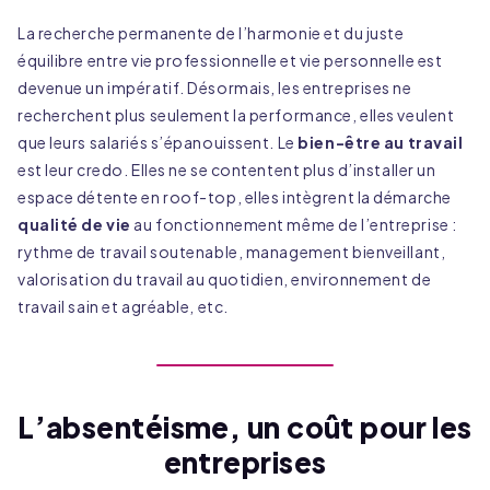
La recherche permanente de l’harmonie et du juste
équilibre entre vie professionnelle et vie personnelle est
devenue un impératif. Désormais, les entreprises ne
recherchent plus seulement la performance, elles veulent
que leurs salariés s’épanouissent. Le
bien-être au travail
est leur credo. Elles ne se contentent plus d’installer un
Paramétrage des cookies sur les sites
Flex
espace détente en roof-top, elles intègrent la démarche
qualité de vie
au fonctionnement même de l’entreprise :
Flex utilise des cookies afin notamment de vous
rythme de travail soutenable, management bienveillant,
proposer une navigation optimale, de réaliser des
statistiques anonymes ou encore de vous proposer des
valorisation du travail au quotidien, environnement de
contenus adaptés à vos centres d’intérêt. Nous vous
invitons à consulter notre
politique de protection des
travail sain et agréable, etc.
données
Pour en savoir plus vous pouvez à tout moment modifier
vos préférences grâce à l’outil de gestion des
préférences des cookies, accessible également depuis
le lien «
Gestion des cookies
» en pied de page.
L’absentéisme, un coût pour les
Tout accepter
entreprises
Personnaliser