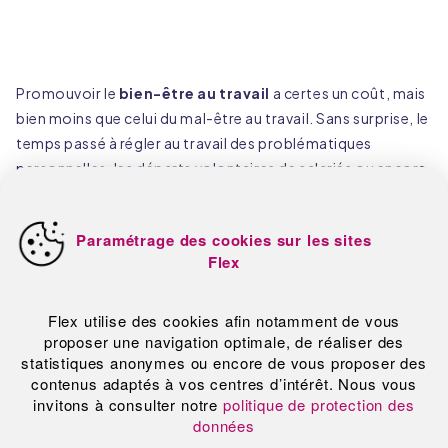
Tout refuser
Promouvoir le
bien-être au travail
a certes un coût, mais
bien moins que celui du mal-être au travail. Sans surprise, le
temps passé à régler au travail des problématiques
personnelles, les départs volontaires de salariés ou encore
l’absentéisme
entraînent des pertes significatives pour
l’entreprise. Pour rappel, selon le 12e baromètre du groupe
de conseil Ayming publié en septembre 2020, le taux
d'absentéisme atteignait 5,1 % en 2019, avec 18,7 jours
d'absence par an et par salarié en moyenne. Les mauvaises
organisations de travail sont aussi, bien plus d’ailleurs que
les coûts salariaux ou les charges sociales, une des causes
de la dégradation de la compétitivité des entreprises.