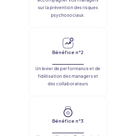
sur la prévention des risques
psychosociaux.
Bénéfice n°2
Paramétrage des cookies sur les sites
Flex
Un levier de performance et de
fidélisation des managers et
Flex utilise des cookies afin notamment de vous
proposer une navigation optimale, de réaliser des
des collaborateurs
statistiques anonymes ou encore de vous proposer des
contenus adaptés à vos centres d’intérêt. Nous vous
invitons à consulter notre
politique de protection des
données
Pour en savoir plus vous pouvez à tout moment modifier
vos préférences grâce à l’outil de gestion des
préférences des cookies, accessible également depuis
le lien «
Gestion des cookies
» en pied de page.
Bénéfice n°3
Tout accepter