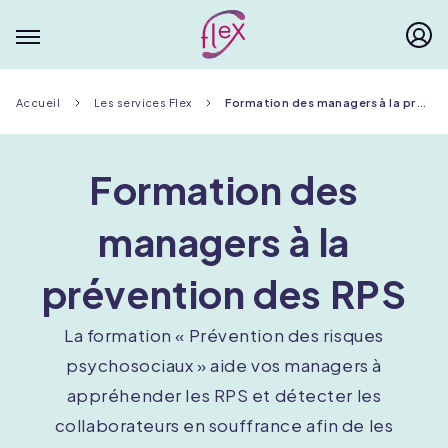
Menu principal
Fil
Accueil
Les services Flex
Formation des managers à la prévention des RPS
d'Ariane
Formation des
managers à la
prévention des RPS
La formation « Prévention des risques
psychosociaux » aide vos managers à
appréhender les RPS et détecter les
collaborateurs en souffrance afin de les