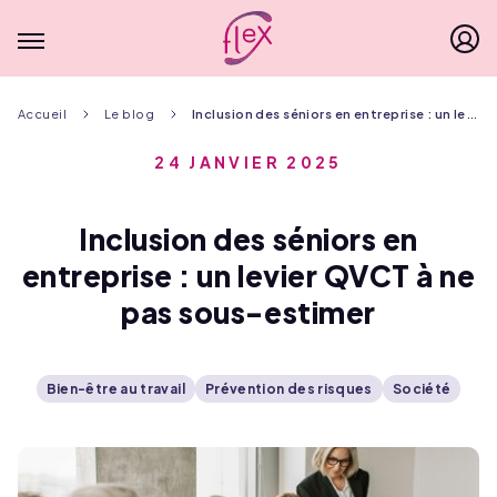
Menu principal
Fil
Accueil
Le blog
Inclusion des séniors en entreprise : un levier QVCT à ne pas sous-estimer
d'Ariane
24 JANVIER 2025
Inclusion des séniors en
entreprise : un levier QVCT à ne
pas sous-estimer
Bien-être au travail
Prévention des risques
Société