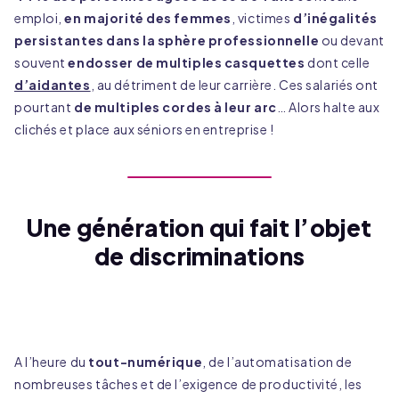
emploi,
en majorité des femmes
, victimes
d’inégalités
persistantes dans la sphère professionnelle
ou devant
souvent
endosser de multiples casquettes
dont celle
d’aidantes
, au détriment de leur carrière. Ces salariés ont
pourtant
de multiples cordes à leur arc
… Alors halte aux
clichés et place aux séniors en entreprise !
Une génération qui fait l’objet
Paramétrage des cookies sur les sites
de discriminations
Flex
Flex utilise des cookies afin notamment de vous
proposer une navigation optimale, de réaliser des
statistiques anonymes ou encore de vous proposer des
contenus adaptés à vos centres d’intérêt. Nous vous
invitons à consulter notre
politique de protection des
données
A l’heure du
tout-numérique
, de l’automatisation de
Pour en savoir plus vous pouvez à tout moment modifier
nombreuses tâches et de l’exigence de productivité, les
vos préférences grâce à l’outil de gestion des
préférences des cookies, accessible également depuis