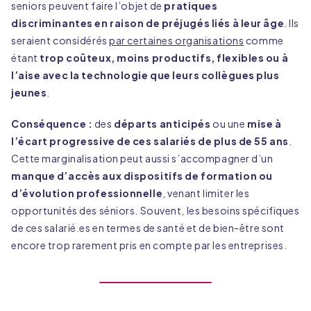
seniors peuvent faire l’objet de
pratiques
le lien «
Gestion des cookies
» en pied de page.
discriminantes en raison de préjugés liés à leur âge
. Ils
Tout accepter
seraient considérés
par certaines organisations
comme
étant
trop coûteux, moins productifs, flexibles ou à
Personnaliser
l’aise avec la technologie que leurs collègues plus
jeunes
.
Tout refuser
Conséquence :
des
départs anticipés
ou une
mise à
l’écart progressive de ces salariés de plus de 55 ans
.
Cette marginalisation peut aussi s’accompagner d’un
manque d’accès aux dispositifs de formation ou
d’évolution professionnelle
, venant limiter les
opportunités des séniors. Souvent, les besoins spécifiques
de ces salarié.es en termes de santé et de bien-être sont
encore trop rarement pris en compte par les entreprises.