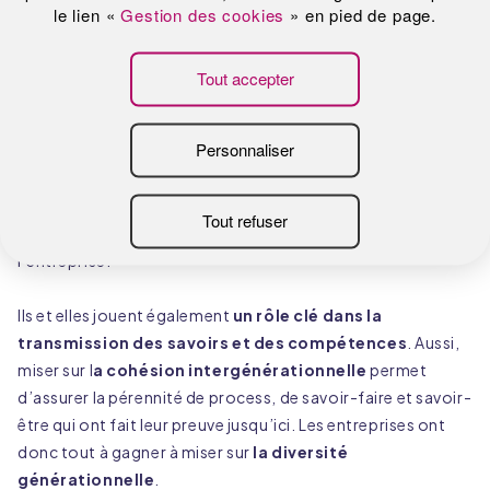
Malgré les idées reçues liées à leur âge, les séniors
représentent
un vivier inestimable de savoir-faire et
d’expérience,
précieux pour les organisations. Leur
capacité à
anticiper les risques et leur recul face aux
situations complexes ou lors des moments de crise
en font des collaborateurs f
iables, résilients, réactifs
et donc particulièrement stratégiques
pour
l’entreprise.
Ils et elles jouent également
un rôle clé dans la
transmission des savoirs et des compétences
. Aussi,
miser sur l
a cohésion intergénérationnelle
permet
d’assurer la pérennité de process, de savoir-faire et savoir-
être qui ont fait leur preuve jusqu’ici. Les entreprises ont
donc tout à gagner à miser sur
la diversité
générationnelle
.